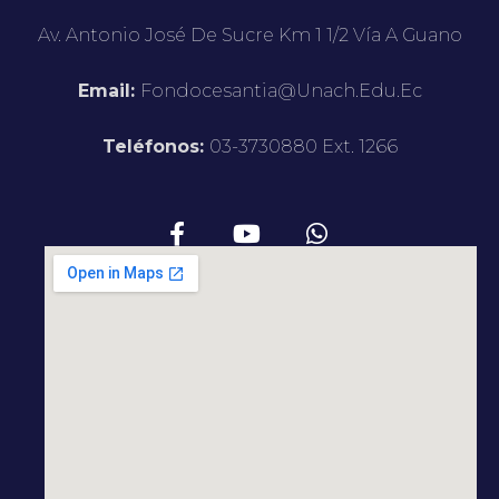
Av. Antonio José De Sucre Km 1 1/2 Vía A Guano
Email:
Fondocesantia@unach.edu.ec
Teléfonos:
03-3730880 Ext. 1266