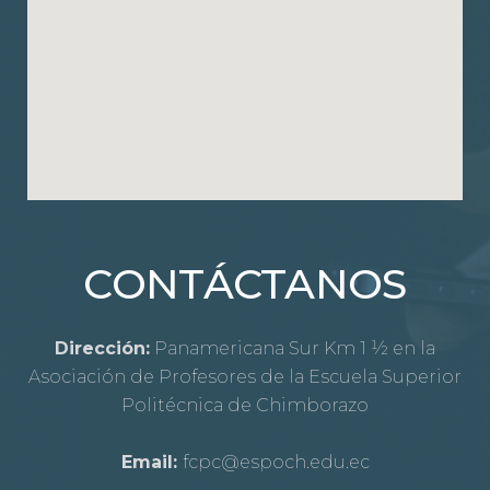
CONTÁCTANOS
Dirección:
Panamericana Sur Km 1 ½ en la
Asociación de Profesores de la Escuela Superior
Politécnica de Chimborazo
Email:
fcpc@espoch.edu.ec